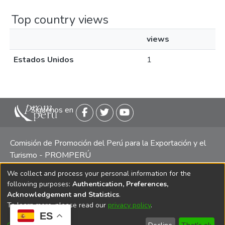
Top country views
views
Estados Unidos
1
Siguenos en
Comisión de Promoción del Perú para la Exportación y el
Turismo - PROMPERÚ
We collect and process your personal information for the
Central telefónica: (511) 616 7300 / 616 7400 Calle Uno
following purposes:
Authentication, Preferences,
Oeste 50, Edificio Mincetur, Pisos 13 y 14, San Isidro -
Acknowledgement and Statistics
.
Lima
To learn more, please read our
privacy policy
.
ES