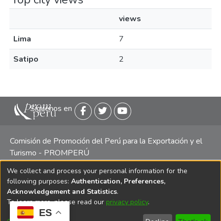
views
Lima
7
Satipo
2
Siguenos en
Comisión de Promoción del Perú para la Exportación y el
Turismo - PROMPERÚ
We collect and process your personal information for the
Central telefónica: (511) 616 7300 / 616 7400 Calle Uno
following purposes:
Authentication, Preferences,
Oeste 50, Edificio Mincetur, Pisos 13 y 14, San Isidro -
Acknowledgement and Statistics
.
Lima
To learn more, please read our
privacy policy
.
ES