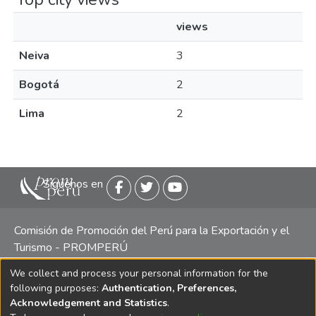
views
Neiva
3
Bogotá
2
Lima
2
Siguenos en
Comisión de Promoción del Perú para la Exportación y el
Turismo - PROMPERÚ
We collect and process your personal information for the
Central telefónica: (511) 616 7300 / 616 7400 Calle Uno
following purposes:
Authentication, Preferences,
Oeste 50, Edificio Mincetur, Pisos 13 y 14, San Isidro -
Acknowledgement and Statistics
.
Lima