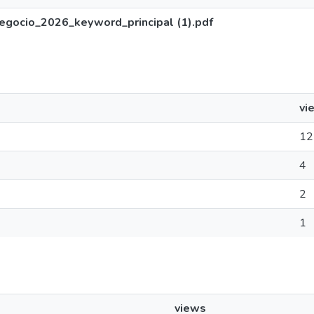
gocio_2026_keyword_principal (1).pdf
vi
12
4
2
1
views