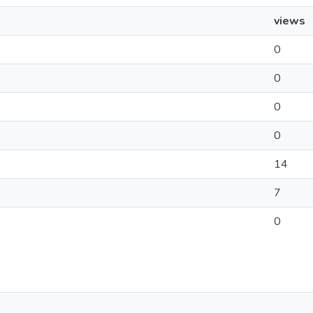
views
0
0
0
0
14
7
0