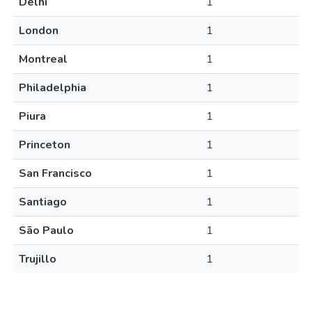
Delhi
1
London
1
Montreal
1
Philadelphia
1
Piura
1
Princeton
1
San Francisco
1
Santiago
1
São Paulo
1
Trujillo
1