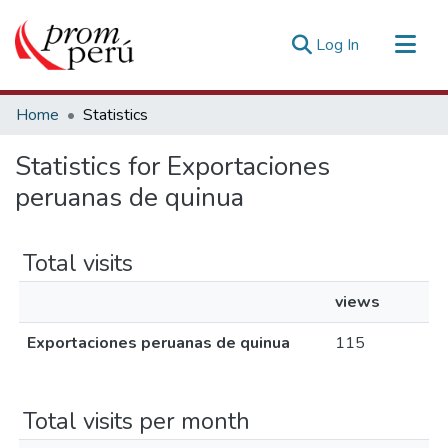
(current)
Log In
Communities & Collections
Home
Statistics
All of DSpace
Statistics for Exportaciones
Estadísticas Externas
peruanas de quinua
Total visits
views
Exportaciones peruanas de quinua
115
Total visits per month