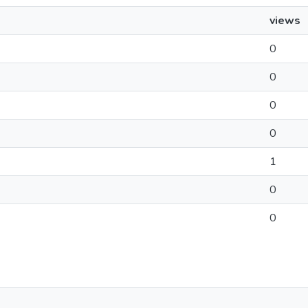
views
0
0
0
0
1
0
0