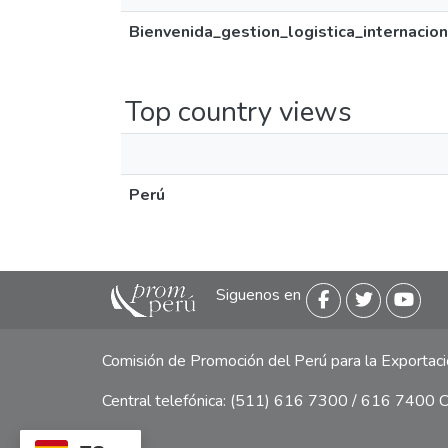
Bienvenida_gestion_logistica_internacio
Top country views
Perú
Siguenos en
Comisión de Promoción del Perú para la Exporta
Central telefónica: (511) 616 7300 / 616 7400 Ca