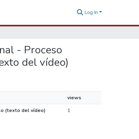
Log In
onal - Proceso
exto del vídeo)
views
so (texto del vídeo)
1