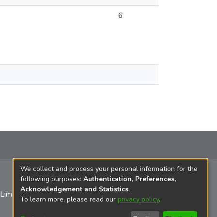
6
We collect and process your personal information for the
following purposes:
Authentication, Preferences,
Acknowledgement and Statistics
.
 Lima
To learn more, please read our
privacy policy
.