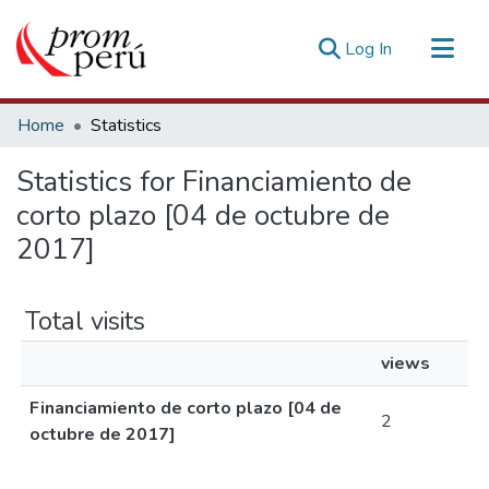
(current)
Log In
Communities & Collections
Home
Statistics
All of DSpace
Statistics for Financiamiento de
Estadísticas Externas
corto plazo [04 de octubre de
2017]
Total visits
views
Financiamiento de corto plazo [04 de
2
octubre de 2017]