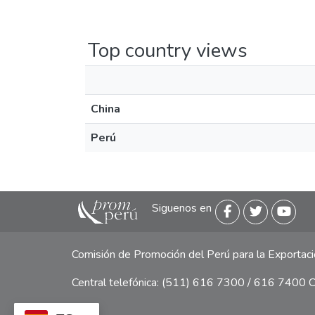
Top country views
China
Perú
Siguenos en
Comisión de Promoción del Perú para la Exporta
Central telefónica: (511) 616 7300 / 616 7400 Ca