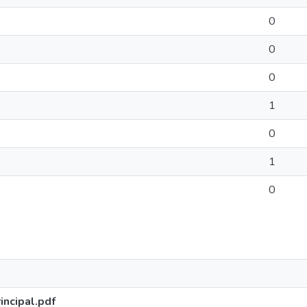
0
0
0
1
0
1
0
ncipal.pdf