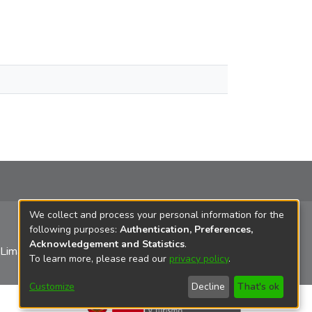
We collect and process your personal information for the
following purposes:
Authentication, Preferences,
Acknowledgement and Statistics
.
 Lima
To learn more, please read our
privacy policy
.
Customize
Decline
That's ok