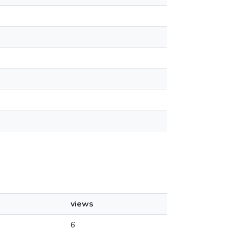
views
6