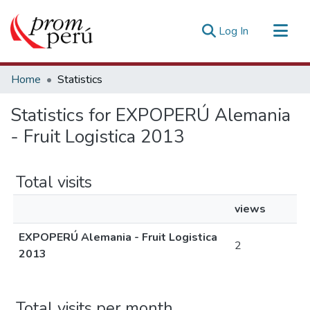
(current)
Log In
Communities & Collections
Home
Statistics
All of DSpace
Statistics for EXPOPERÚ Alemania
Estadísticas Externas
- Fruit Logistica 2013
Total visits
views
EXPOPERÚ Alemania - Fruit Logistica
2
2013
Total visits per month