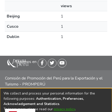
views
Beijing
1
Cusco
1
Dublin
1
Siguenos en
Comisión de Promoción del Perú para la Exportación y el
Turismo - PROMPERÚ
We collect and process your personal information for the
Central telefónica: (511) 616 7300 / 616 7400 Calle Uno
following purposes:
Authentication, Preferences,
Oeste 50, Edificio Mincetur, Pisos 13 y 14, San Isidro -
Acknowledgement and Statistics
.
Lima
To learn more, please read our
privacy policy
.