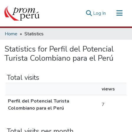
(current)
Log In
Communities & Collections
Home
Statistics
All of DSpace
Statistics for Perfil del Potencial
Estadísticas Externas
Turista Colombiano para el Perú
Total visits
views
Perfil del Potencial Turista
7
Colombiano para el Perú
Total visits per month