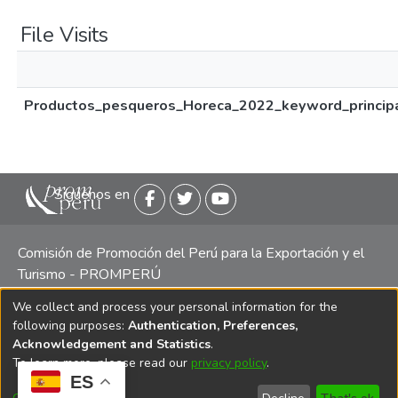
File Visits
Productos_pesqueros_Horeca_2022_keyword_principa
Siguenos en
Comisión de Promoción del Perú para la Exportación y el
Turismo - PROMPERÚ
We collect and process your personal information for the
Central telefónica: (511) 616 7300 / 616 7400 Calle Uno
following purposes:
Authentication, Preferences,
Oeste 50, Edificio Mincetur, Pisos 13 y 14, San Isidro -
Acknowledgement and Statistics
.
Lima
To learn more, please read our
privacy policy
.
ES