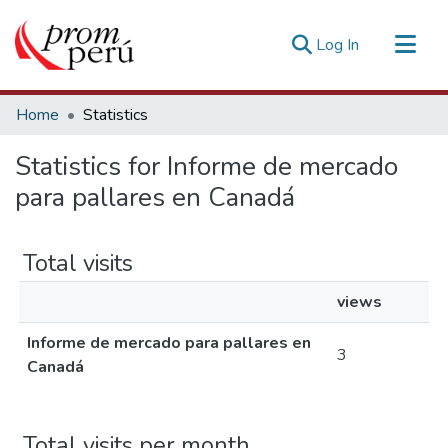
(current)
Log In
Communities & Collections
Home
Statistics
All of DSpace
Statistics for Informe de mercado
Estadísticas Externas
para pallares en Canadá
Total visits
views
Informe de mercado para pallares en
3
Canadá
Total visits per month