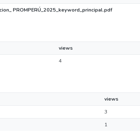
acion_ PROMPERÚ_2025_keyword_principal.pdf
views
4
views
3
1