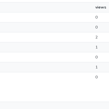
views
0
0
2
1
0
1
0