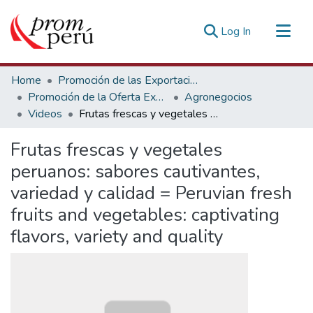
(current)
Log In
Communities & Collections
Home
Promoción de las Exportaciones
All of DSpace
Promoción de la Oferta Exportable
Agronegocios
Videos
Frutas frescas y vegetales peruanos: sabores cautivantes, variedad y calidad = Peruvian fresh fruits and vegetables: captivating flavors, variety and quality
Statistics
Estadísticas Externas
Frutas frescas y vegetales
peruanos: sabores cautivantes,
variedad y calidad = Peruvian fresh
fruits and vegetables: captivating
flavors, variety and quality