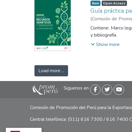
Item
Open Access
Guía práctica pa
(
Comisión de Promoc
Exportación y el Tur
Contiene: Marco lega
y bibliografía.
Show more
Load more ...
Siguenos en
Comisión de Promoción del Perú para la Exporta
Central telefónica: (511) 616 7300 / 616 7400 Ca