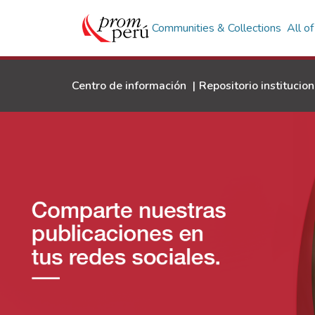
Communities & Collections
All o
Centro de información
|
Repositorio institucion