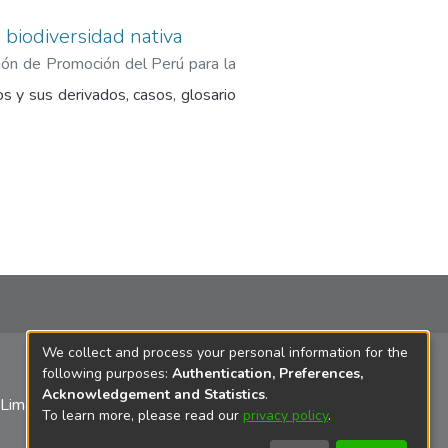
 biodiversidad nativa
ión de Promoción del Perú para la
s y sus derivados, casos, glosario
We collect and process your personal information for the
following purposes:
Authentication, Preferences,
Acknowledgement and Statistics
.
 Lima
To learn more, please read our
privacy policy
.