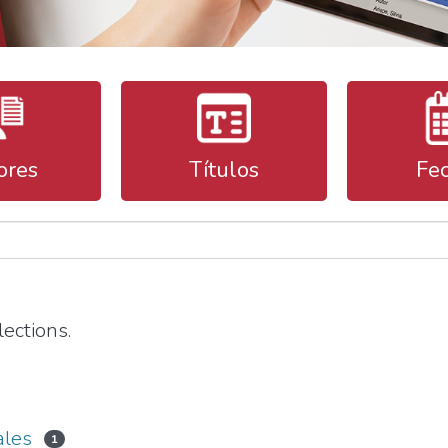
ores
Títulos
Fe
ections.
ales
1