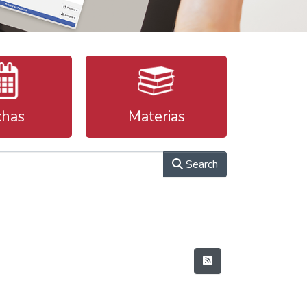
chas
Materias
Search