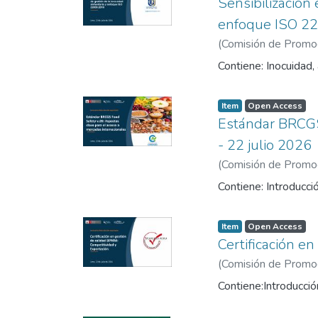
Sensibilización 
enfoque ISO 22
(
Comisión de Promoci
Contiene: Inocuidad,
Item
Open Access
Estándar BRCGS 
- 22 julio 2026
(
Comisión de Promoci
Contiene: Introducció
Item
Open Access
Certificación e
(
Comisión de Promoci
Contiene:Introducció