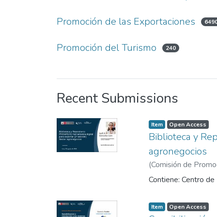
Promoción de las Exportaciones
649
Promoción del Turismo
240
Recent Submissions
Item
Open Access
Biblioteca y Re
agronegocios
(
Comisión de Promoci
Contiene: Centro de I
Item
Open Access