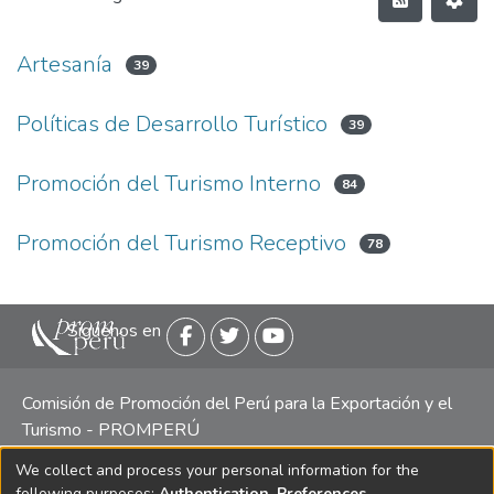
Artesanía
39
Políticas de Desarrollo Turístico
39
Promoción del Turismo Interno
84
Promoción del Turismo Receptivo
78
Siguenos en
Comisión de Promoción del Perú para la Exportación y el
Turismo - PROMPERÚ
We collect and process your personal information for the
Central telefónica: (511) 616 7300 / 616 7400 Calle Uno
following purposes:
Authentication, Preferences,