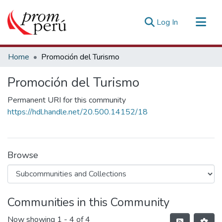
(current)
Log In
Communities & Collections
Home
Promoción del Turismo
All of DSpace
Promoción del Turismo
Statistics
Estadísticas Externas
Permanent URI for this community
https://hdl.handle.net/20.500.14152/18
Browse
Communities in this Community
Now showing
1 - 4 of 4