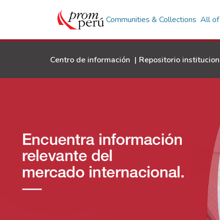
Communities & Collections
All o
Centro de información
|
Repositorio institucion