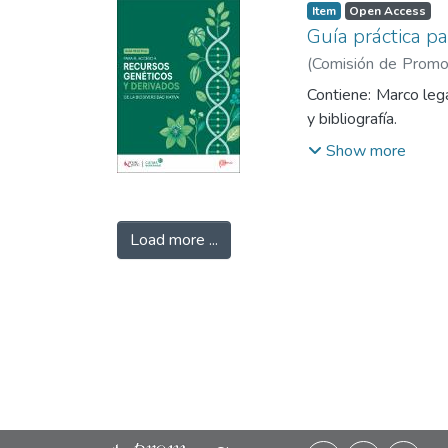
Item
Open Access
Guía práctica pa
(
Comisión de Promoc
Exportación y el Tur
Contiene: Marco lega
y bibliografía.
Show more
Load more ...