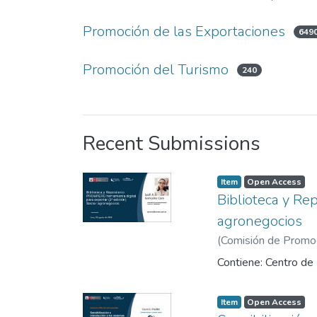
Promoción de las Exportaciones
649
Promoción del Turismo
240
Recent Submissions
Item
Open Access
Biblioteca y Re
agronegocios
(
Comisión de Promoci
Contiene: Centro de I
Item
Open Access