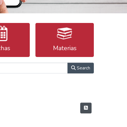
chas
Materias
Search