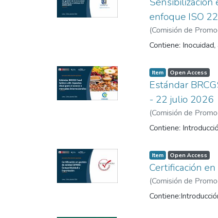
Sensibilización 
enfoque ISO 22
(
Comisión de Promoci
Contiene: Inocuidad,
Item
Open Access
Estándar BRCGS 
- 22 julio 2026
(
Comisión de Promoci
Contiene: Introducció
Item
Open Access
Certificación e
(
Comisión de Promoci
Contiene:Introducció