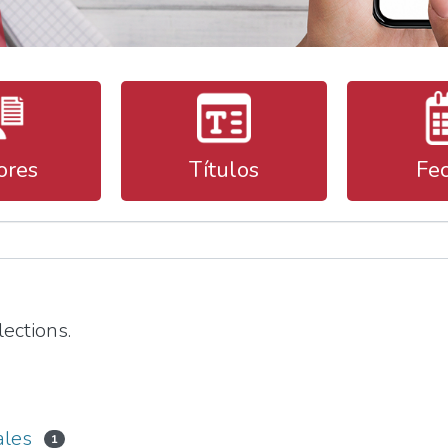
ores
Títulos
Fe
ections.
ales
1