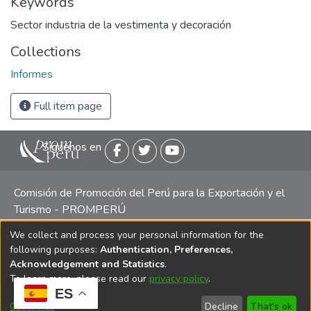
Keywords
Sector industria de la vestimenta y decoración
Collections
Informes
Full item page
Siguenos en
Comisión de Promoción del Perú para la Exportación y el
Turismo - PROMPERÚ
We collect and process your personal information for the
Central telefónica: (511) 616 7300 / 616 7400 Calle Uno
following purposes:
Authentication, Preferences,
Oeste 50, Edificio Mincetur, Pisos 13 y 14, San Isidro -
Acknowledgement and Statistics
.
Lima
To learn more, please read our
privacy policy
.
ES
Customize
Decline
That's ok