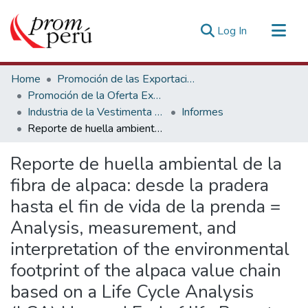
(current)
Log In
Communities & Collections
Home
Promoción de las Exportaciones
All of DSpace
Promoción de la Oferta Exportable
Industria de la Vestimenta y Decoración
Informes
Statistics
Reporte de huella ambiental de la fibra de alpaca: desde la pradera hasta el fin de vida de la prenda = Analysis, measurement, and interpretation of the environmental footprint of the alpaca value chain based on a Life Cycle Analysis (LCA) Use and End of life Report
Estadísticas Externas
Reporte de huella ambiental de la
fibra de alpaca: desde la pradera
hasta el fin de vida de la prenda =
Analysis, measurement, and
interpretation of the environmental
footprint of the alpaca value chain
based on a Life Cycle Analysis