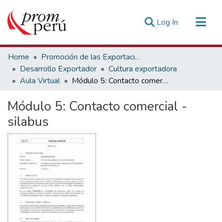
(current)
Log In
Communities & Collections
Home
Promoción de las Exportaciones
All of DSpace
Desarrollo Exportador
Cultura exportadora
Aula Virtual
Módulo 5: Contacto comercial - silabus
Statistics
Estadísticas Externas
Módulo 5: Contacto comercial -
silabus