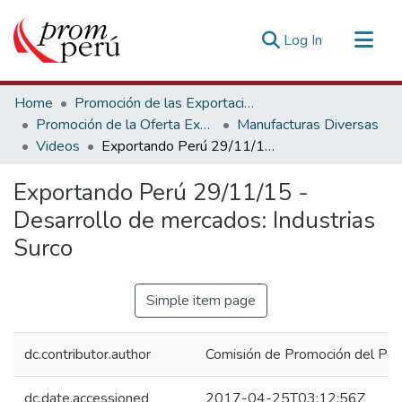
(current)
Log In
Communities & Collections
Home
Promoción de las Exportaciones
All of DSpace
Promoción de la Oferta Exportable
Manufacturas Diversas
Videos
Exportando Perú 29/11/15 - Desarrollo de mercados: Industrias Surco
Statistics
Estadísticas Externas
Exportando Perú 29/11/15 -
Desarrollo de mercados: Industrias
Surco
Simple item page
dc.contributor.author
Comisión de Promoción del Perú
dc.date.accessioned
2017-04-25T03:12:56Z