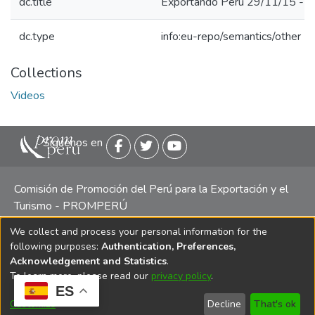
dc.title
Exportando Perú 29/11/15 - De
dc.type
info:eu-repo/semantics/other
Collections
Videos
Siguenos en
Comisión de Promoción del Perú para la Exportación y el
Turismo - PROMPERÚ
We collect and process your personal information for the
Central telefónica: (511) 616 7300 / 616 7400 Calle Uno
following purposes:
Authentication, Preferences,
Oeste 50, Edificio Mincetur, Pisos 13 y 14, San Isidro -
Acknowledgement and Statistics
.
Lima
To learn more, please read our
privacy policy
.
ES
Customize
Decline
That's ok
Copyright 2025 PROMPERÚ