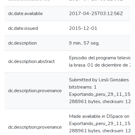
dc.date.available
2017-04-25T03:12:56Z
dc.date.issued
2015-12-01
dc.description
9 min., 57 seg.
Episodio del programa televisiv
dc.description.abstract
la brasa. 01 de diciembre de 2
Submitted by Lesli Gonzales 
bitstreams: 1
dc.description.provenance
Exportando_peru_29_11_15_des
288961 bytes, checksum: 1
Made available in DSpace on 
Exportando_peru_29_11_15_des
dc.description.provenance
288961 bytes, checksum: 121