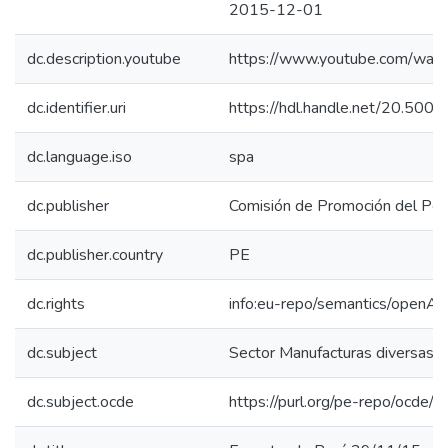
2015-12-01
dc.description.youtube
https://www.youtube.com/wa
dc.identifier.uri
https://hdl.handle.net/20.50
dc.language.iso
spa
dc.publisher
Comisión de Promoción del Perú
dc.publisher.country
PE
dc.rights
info:eu-repo/semantics/openAc
dc.subject
Sector Manufacturas diversas
dc.subject.ocde
https://purl.org/pe-repo/ocde/