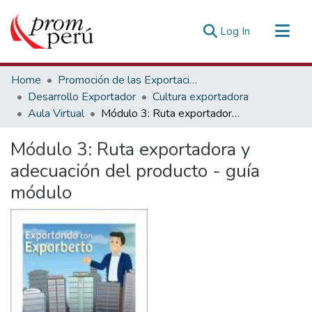
(current)
Log In
Communities & Collections
Home
Promoción de las Exportaciones
All of DSpace
Desarrollo Exportador
Cultura exportadora
Aula Virtual
Módulo 3: Ruta exportadora y adecuación del producto - guía módulo
Statistics
Estadísticas Externas
Módulo 3: Ruta exportadora y
adecuación del producto - guía
módulo