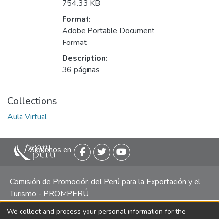
754.33 KB
Format:
Adobe Portable Document
Format
Description:
36 páginas
Collections
Aula Virtual
Siguenos en
Comisión de Promoción del Perú para la Exportación y el
Turismo - PROMPERÚ
We collect and process your personal information for the
Central telefónica: (511) 616 7300 / 616 7400 Calle Uno