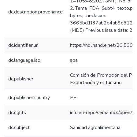
14T05:48:20Z (GMT). No. of bi
2. Tema_FDA_Subt4_texto.pd
dc.description.provenance
bytes, checksum:
3665bd1f37ab2e4ab9e3128
(MD5) Previous issue date: 2
dc.identifier.uri
https://hdl.handle.net/20.50
dc.language.iso
spa
Comisión de Promoción del Perú
dc.publisher
Exportación y el Turismo
dc.publisher.country
PE
dc.rights
info:eu-repo/semantics/openAc
dc.subject
Sanidad agroalimentaria