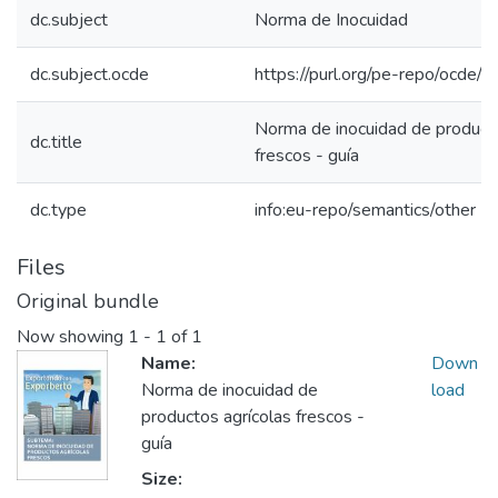
dc.subject
Norma de Inocuidad
dc.subject.ocde
https://purl.org/pe-repo/ocde/
Norma de inocuidad de producto
dc.title
frescos - guía
dc.type
info:eu-repo/semantics/other
Files
Original bundle
Now showing
1 - 1 of 1
Name:
Down
Norma de inocuidad de
load
productos agrícolas frescos -
guía
Size: