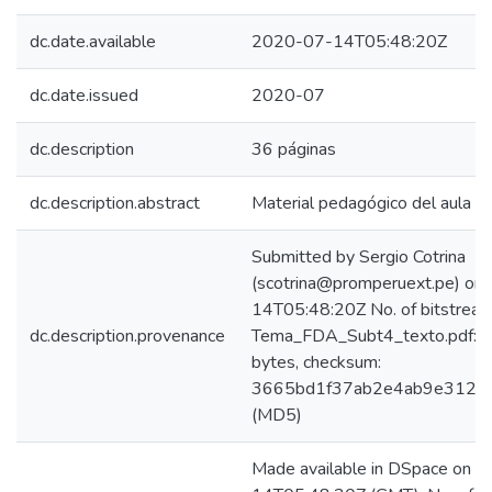
dc.date.available
2020-07-14T05:48:20Z
dc.date.issued
2020-07
dc.description
36 páginas
dc.description.abstract
Material pedagógico del aula vir
Submitted by Sergio Cotrina
(scotrina@promperuext.pe) on
14T05:48:20Z No. of bitstream
dc.description.provenance
Tema_FDA_Subt4_texto.pdf: 
bytes, checksum:
3665bd1f37ab2e4ab9e3128
(MD5)
Made available in DSpace on 