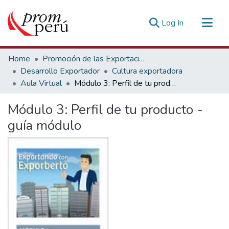
(current)
Log In
Communities & Collections
Home
Promoción de las Exportaciones
All of DSpace
Desarrollo Exportador
Cultura exportadora
Aula Virtual
Módulo 3: Perfil de tu producto - guía módulo
Statistics
Estadísticas Externas
Módulo 3: Perfil de tu producto -
guía módulo