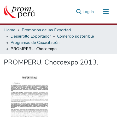
(current)
Log In
Communities & Collections
Home
Promoción de las Exportaciones
All of DSpace
Desarrollo Exportador
Comercio sostenible
Programas de Capacitación
Statistics
PROMPERU. Chocoexpo 2013.
Estadísticas Externas
PROMPERU. Chocoexpo 2013.