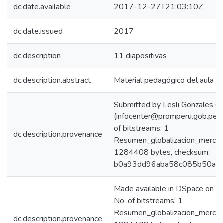
dc.date.available
2017-12-27T21:03:10Z
dc.date.issued
2017
dc.description
11 diapositivas
dc.description.abstract
Material pedagógico del aula vir
Submitted by Lesli Gonzales C
(infocenter@promperu.gob.pe
of bitstreams: 1
dc.description.provenance
Resumen_globalizacion_mercad
1284408 bytes, checksum:
b0a93dd96aba58c085b50aa3
Made available in DSpace on
No. of bitstreams: 1
Resumen_globalizacion_mercad
dc.description.provenance