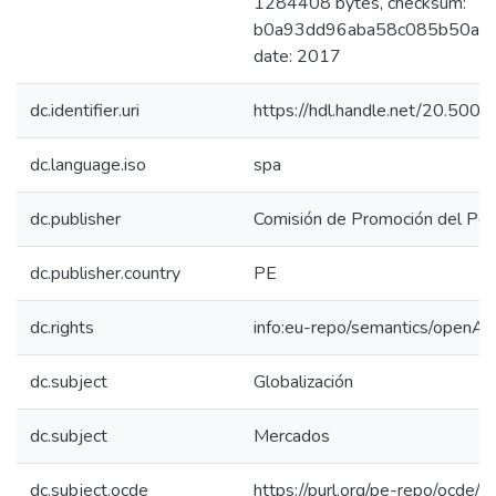
1284408 bytes, checksum:
b0a93dd96aba58c085b50aa33
date: 2017
dc.identifier.uri
https://hdl.handle.net/20.50
dc.language.iso
spa
dc.publisher
Comisión de Promoción del Perú
dc.publisher.country
PE
dc.rights
info:eu-repo/semantics/openAc
dc.subject
Globalización
dc.subject
Mercados
dc.subject.ocde
https://purl.org/pe-repo/ocde/