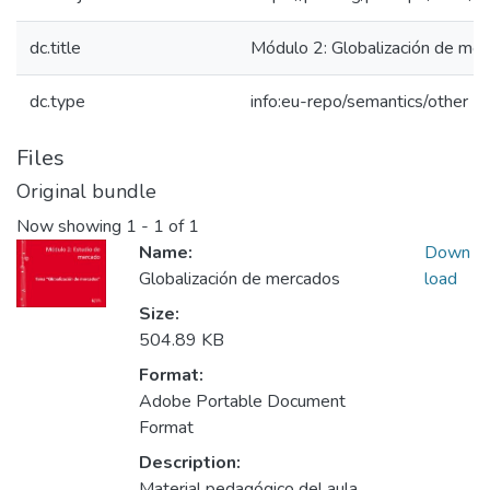
dc.title
Módulo 2: Globalización de me
dc.type
info:eu-repo/semantics/other
Files
Original bundle
Now showing
1 - 1 of 1
Name:
Down
Globalización de mercados
load
Size:
504.89 KB
Format:
Adobe Portable Document
Format
Description:
Material pedagógico del aula