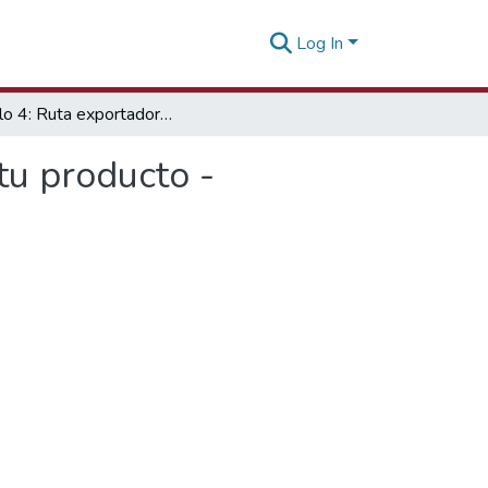
Log In
Módulo 4: Ruta exportadora para la promoción de tu producto - calendario 2017
tu producto -