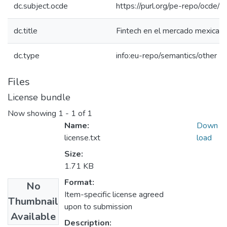
dc.subject.ocde
https://purl.org/pe-repo/ocde/
dc.title
Fintech en el mercado mexican
dc.type
info:eu-repo/semantics/other
Files
License bundle
Now showing
1 - 1 of 1
Name:
Down
license.txt
load
Size:
1.71 KB
Format:
No
Item-specific license agreed
Thumbnail
upon to submission
Available
Description: