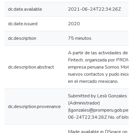
dc.date.available
2021-06-24T22:34:26Z
dc.date.issued
2020
dc.description
75 minutos
A partir de las actividades de l
Fintech, organizada por PROM
dc.description.abstract
empresa peruana Somos Moto
nuevos contactos y pudo iniciar
en el mercado mexicano.
Submitted by Lesli Gonzales C
(Administrador)
dc.description.provenance
(lgonzales@promperu.gob.pe) 
06-24T22:34:26Z No. of bitst
Made available in DSpace on 