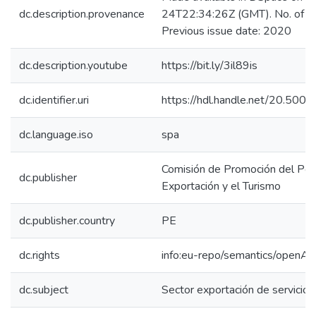
dc.description.provenance
24T22:34:26Z (GMT). No. of bi
Previous issue date: 2020
dc.description.youtube
https://bit.ly/3il89is
dc.identifier.uri
https://hdl.handle.net/20.50
dc.language.iso
spa
Comisión de Promoción del Perú
dc.publisher
Exportación y el Turismo
dc.publisher.country
PE
dc.rights
info:eu-repo/semantics/openAc
dc.subject
Sector exportación de servicios