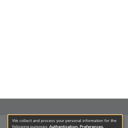
We collect and process your personal information for the
following purposes:
Authentication, Preferences,