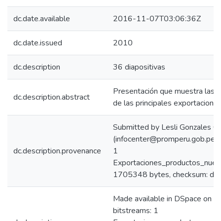
dc.date.available
2016-11-07T03:06:36Z
dc.date.issued
2010
dc.description
36 diapositivas
Presentación que muestra las te
dc.description.abstract
de las principales exportacione
Submitted by Lesli Gonzales C
(infocenter@promperu.gob.pe)
dc.description.provenance
1
Exportaciones_productos_nuest
1705348 bytes, checksum: 
Made available in DSpace on 
bitstreams: 1