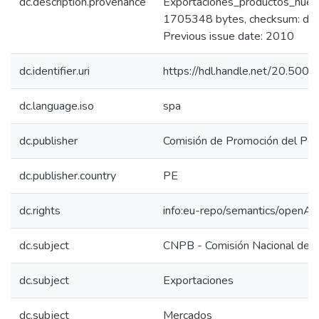
dc.description.provenance
Exportaciones_productos_nuest
1705348 bytes, checksum: 
Previous issue date: 2010
dc.identifier.uri
https://hdl.handle.net/20.50
dc.language.iso
spa
dc.publisher
Comisión de Promoción del Perú
dc.publisher.country
PE
dc.rights
info:eu-repo/semantics/openAc
dc.subject
CNPB - Comisión Nacional de P
dc.subject
Exportaciones
dc.subject
Mercados