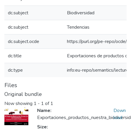
dc.subject
Biodiversidad
dc.subject
Tendencias
dc.subject.ocde
https://purl.org/pe-repo/ocde/
dc.title
Exportaciones de productos de 
dc.type
info:eu-repo/semantics/lecture
Files
Original bundle
Now showing
1 - 1 of 1
Name:
Down
Exportaciones_productos_nuestra_biodiversi
load
Size: