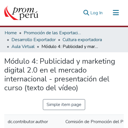
(current)
Log In
Communities & Collections
Home
Promoción de las Exportaciones
All of DSpace
Desarrollo Exportador
Cultura exportadora
Aula Virtual
Módulo 4: Publicidad y marketing digital 2.0 en el mercado internacional - presentación del curso (texto del vídeo)
Statistics
Estadísticas Externas
Módulo 4: Publicidad y marketing
digital 2.0 en el mercado
internacional - presentación del
curso (texto del vídeo)
Simple item page
dc.contributor.author
Comisión de Promoción del Perú