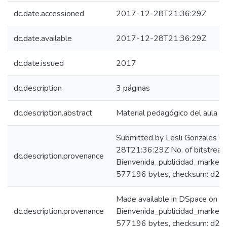
dc.date.accessioned
2017-12-28T21:36:29Z
dc.date.available
2017-12-28T21:36:29Z
dc.date.issued
2017
dc.description
3 páginas
dc.description.abstract
Material pedagógico del aula vir
Submitted by Lesli Gonzales C
28T21:36:29Z No. of bitstream
dc.description.provenance
Bienvenida_publicidad_marketi
577196 bytes, checksum: d
Made available in DSpace on 
dc.description.provenance
Bienvenida_publicidad_marketi
577196 bytes, checksum: d2c