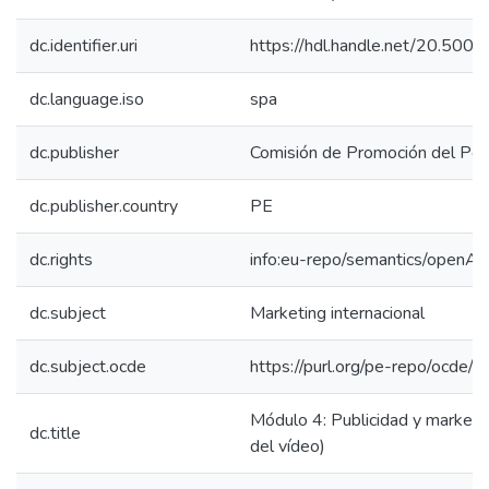
dc.identifier.uri
https://hdl.handle.net/20.50
dc.language.iso
spa
dc.publisher
Comisión de Promoción del Perú
dc.publisher.country
PE
dc.rights
info:eu-repo/semantics/openAc
dc.subject
Marketing internacional
dc.subject.ocde
https://purl.org/pe-repo/ocde/
Módulo 4: Publicidad y marketin
dc.title
del vídeo)