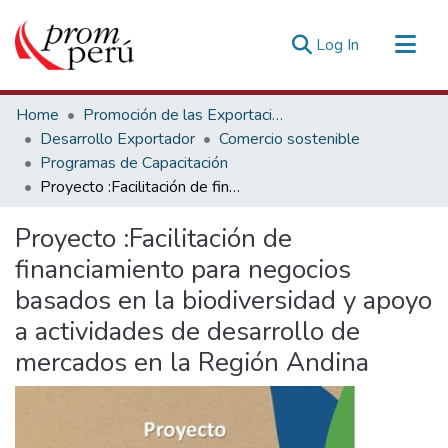
(current)
Log In
Communities & Collections
Home
Promoción de las Exportaciones
All of DSpace
Desarrollo Exportador
Comercio sostenible
Programas de Capacitación
Statistics
Proyecto :Facilitación de financiamiento para negocios basados en la biodiversidad y apoyo a actividades de desarrollo de mercados en la Región Andina
Estadísticas Externas
Proyecto :Facilitación de
financiamiento para negocios
basados en la biodiversidad y apoyo
a actividades de desarrollo de
mercados en la Región Andina