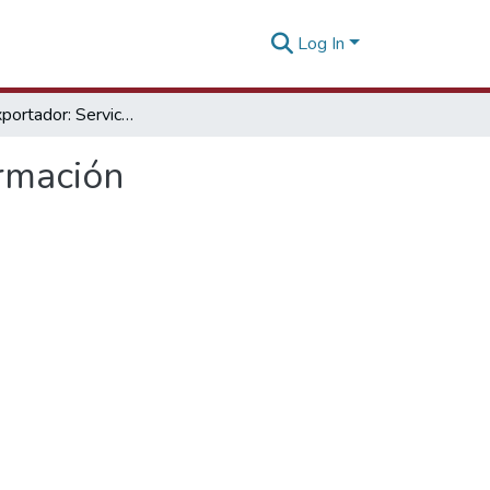
Log In
Días del Exportador: Servicios al Exportador - Información
ormación