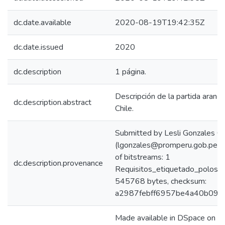
dc.date.available
2020-08-19T19:42:35Z
dc.date.issued
2020
dc.description
1 página.
Descripción de la partida arance
dc.description.abstract
Chile.
Submitted by Lesli Gonzales C
(lgonzales@promperu.gob.pe)
of bitstreams: 1
dc.description.provenance
Requisitos_etiquetado_polos_C
545768 bytes, checksum:
a2987febff6957be4a40b09a
Made available in DSpace on