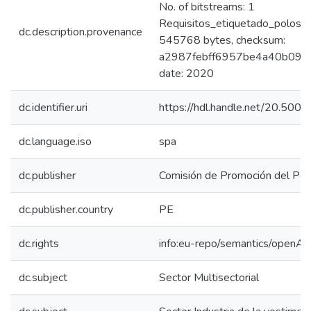
No. of bitstreams: 1
Requisitos_etiquetado_polos_C
dc.description.provenance
545768 bytes, checksum:
a2987febff6957be4a40b09a1d
date: 2020
dc.identifier.uri
https://hdl.handle.net/20.50
dc.language.iso
spa
dc.publisher
Comisión de Promoción del Perú
dc.publisher.country
PE
dc.rights
info:eu-repo/semantics/openAc
dc.subject
Sector Multisectorial