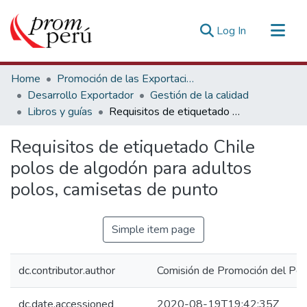
(current)
Log In
Communities & Collections
Home
Promoción de las Exportaciones
All of DSpace
Desarrollo Exportador
Gestión de la calidad
Libros y guías
Requisitos de etiquetado Chile polos de algodón para adultos polos, camisetas de punto
Statistics
Estadísticas Externas
Requisitos de etiquetado Chile
polos de algodón para adultos
polos, camisetas de punto
Simple item page
dc.contributor.author
Comisión de Promoción del Perú
dc.date.accessioned
2020-08-19T19:42:35Z