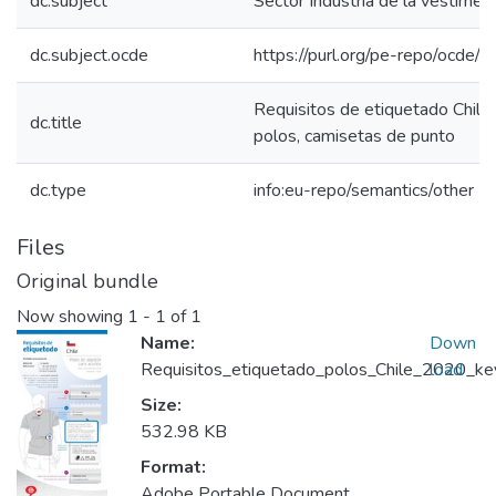
dc.subject
Sector Industria de la vestimen
dc.subject.ocde
https://purl.org/pe-repo/ocde/
Requisitos de etiquetado Chile
dc.title
polos, camisetas de punto
dc.type
info:eu-repo/semantics/other
Files
Original bundle
Now showing
1 - 1 of 1
Name:
Down
Requisitos_etiquetado_polos_Chile_2020_key
load
Size:
532.98 KB
Format:
Adobe Portable Document