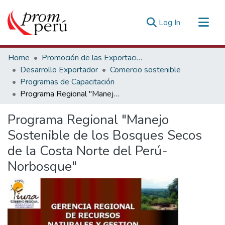
(current)
Log In
Communities & Collections
Home
Promoción de las Exportaciones
All of DSpace
Desarrollo Exportador
Comercio sostenible
Programas de Capacitación
Statistics
Programa Regional "Manejo Sostenible de los Bosques Secos de la Costa Norte del Perú-Norbosque"
Estadísticas Externas
Programa Regional "Manejo
Sostenible de los Bosques Secos
de la Costa Norte del Perú-
Norbosque"