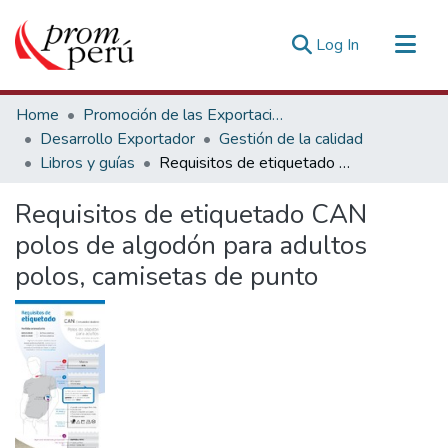
(current)
Log In
Communities & Collections
Home
Promoción de las Exportaciones
All of DSpace
Desarrollo Exportador
Gestión de la calidad
Libros y guías
Requisitos de etiquetado CAN polos de algodón para adultos polos, camisetas de punto
Statistics
Estadísticas Externas
Requisitos de etiquetado CAN
polos de algodón para adultos
polos, camisetas de punto