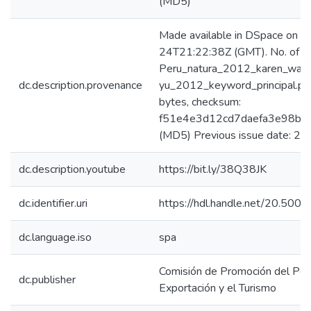
(MD5)
Made available in DSpace on 
24T21:22:38Z (GMT). No. of bi
Peru_natura_2012_karen_wan_
dc.description.provenance
yu_2012_keyword_principal.p
bytes, checksum:
f51e4e3d12cd7daefa3e98bef
(MD5) Previous issue date: 2
dc.description.youtube
https://bit.ly/38Q38JK
dc.identifier.uri
https://hdl.handle.net/20.50
dc.language.iso
spa
Comisión de Promoción del Perú
dc.publisher
Exportación y el Turismo