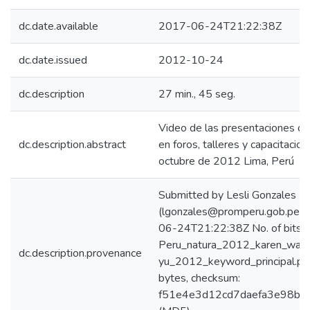
dc.date.available
2017-06-24T21:22:38Z
dc.date.issued
2012-10-24
dc.description
27 min., 45 seg.
Video de las presentaciones d
dc.description.abstract
en foros, talleres y capacitacio
octubre de 2012 Lima, Perú
Submitted by Lesli Gonzales
(lgonzales@promperu.gob.pe) 
06-24T21:22:38Z No. of bitst
Peru_natura_2012_karen_wan_
dc.description.provenance
yu_2012_keyword_principal.p
bytes, checksum:
f51e4e3d12cd7daefa3e98bef