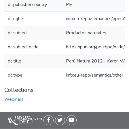
dc.publisher.country
PE
dc.rights
info:eu-repo/semantics/openAc
dc.subject
Productos naturales
dc.subject.ocde
https://purl.org/pe-repo/ocde/
dc.title
Perú Natura 2012 - Karen Wan
dc.type
info:eu-repo/semantics/other
Collections
Webinars
Siguenos en