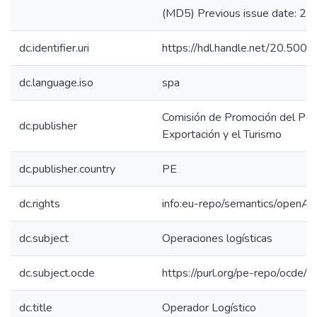
(MD5) Previous issue date: 20
dc.identifier.uri
https://hdl.handle.net/20.50
dc.language.iso
spa
Comisión de Promoción del Perú
dc.publisher
Exportación y el Turismo
dc.publisher.country
PE
dc.rights
info:eu-repo/semantics/openAc
dc.subject
Operaciones logísticas
dc.subject.ocde
https://purl.org/pe-repo/ocde/
dc.title
Operador Logístico