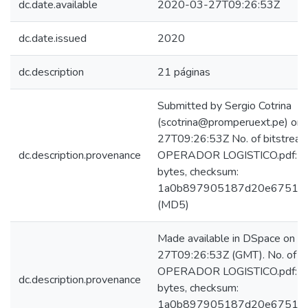
dc.date.available
2020-03-27T09:26:53Z
dc.date.issued
2020
dc.description
21 páginas
Submitted by Sergio Cotrina
(scotrina@promperuext.pe) on
27T09:26:53Z No. of bitstream
dc.description.provenance
OPERADOR LOGISTICO.pdf: 
bytes, checksum:
1a0b897905187d20e6751f5
(MD5)
Made available in DSpace on 
27T09:26:53Z (GMT). No. of bi
OPERADOR LOGISTICO.pdf: 
dc.description.provenance
bytes, checksum:
1a0b897905187d20e6751f5