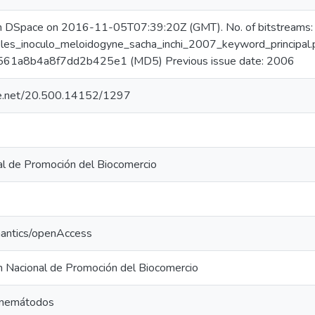
in DSpace on 2016-11-05T07:39:20Z (GMT). No. of bitstreams:
eles_inoculo_meloidogyne_sacha_inchi_2007_keyword_principal.
61a8b4a8f7dd2b425e1 (MD5) Previous issue date: 2006
dle.net/20.500.14152/1297
al de Promoción del Biocomercio
mantics/openAccess
 Nacional de Promoción del Biocomercio
n nemátodos