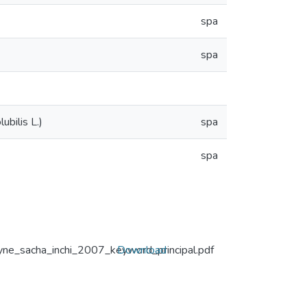
spa
spa
ubilis L.)
spa
spa
yne_sacha_inchi_2007_keyword_principal.pdf
Download