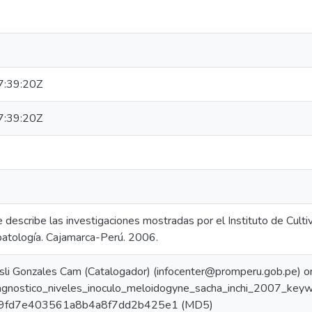
:39:20Z
:39:20Z
 describe las investigaciones mostradas por el Instituto de Culti
patología. Cajamarca-Perú. 2006.
sli Gonzales Cam (Catalogador) (infocenter@promperu.gob.pe)
iagnostico_niveles_inoculo_meloidogyne_sacha_inchi_2007_keyw
b9fd7e403561a8b4a8f7dd2b425e1 (MD5)