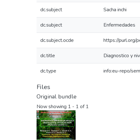
dc.subject
Sacha inchi
dc.subject
Enfermedades
dc.subject.ocde
https://purl.org
dc.title
Diagnostico y niv
dc.type
info:eu-repo/sem
Files
Original bundle
Now showing
1 - 1 of 1