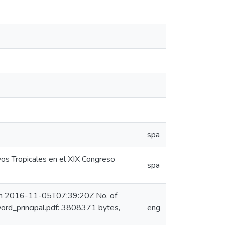
spa
vos Tropicales en el XIX Congreso
spa
 on 2016-11-05T07:39:20Z No. of
ord_principal.pdf: 3808371 bytes,
eng