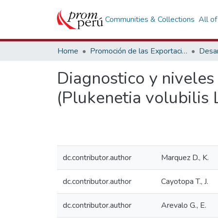
Communities & Collections
All o
Home
Promoción de las Exportaciones
Desar
Diagnostico y niveles
(Plukenetia volubilis L
dc.contributor.author
Marquez D., K.
dc.contributor.author
Cayotopa T., J.
dc.contributor.author
Arevalo G., E.