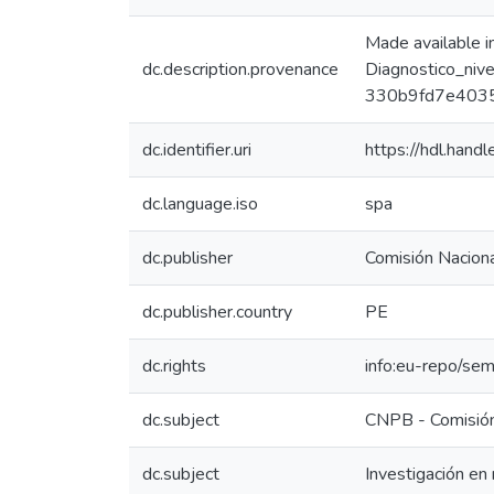
Made available 
dc.description.provenance
Diagnostico_niv
330b9fd7e4035
dc.identifier.uri
https://hdl.han
dc.language.iso
spa
dc.publisher
Comisión Nacion
dc.publisher.country
PE
dc.rights
info:eu-repo/se
dc.subject
CNPB - Comisión
dc.subject
Investigación e