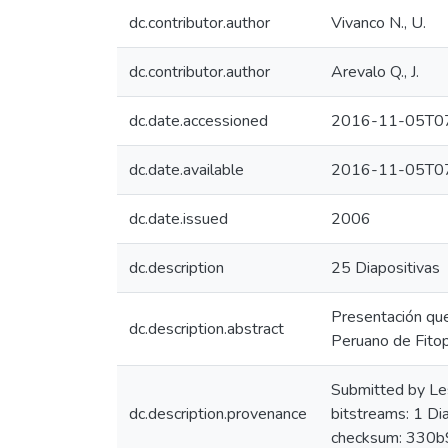
dc.contributor.author
Vivanco N., U.
dc.contributor.author
Arevalo Q., J.
dc.date.accessioned
2016-11-05T07
dc.date.available
2016-11-05T07
dc.date.issued
2006
dc.description
25 Diapositivas
Presentación que
dc.description.abstract
Peruano de Fito
Submitted by Le
dc.description.provenance
bitstreams: 1 D
checksum: 330