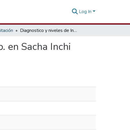
Log In
tación
Diagnostico y niveles de Inoculo de Meloidogyne sp. en Sacha Inchi (Plukenetia volubilis L.)
. en Sacha Inchi