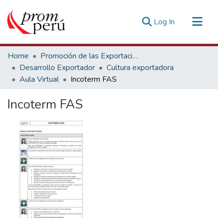
(current)
Log In
Communities & Collections
Home
Promoción de las Exportaciones
All of DSpace
Desarrollo Exportador
Cultura exportadora
Aula Virtual
Incoterm FAS
Statistics
Estadísticas Externas
Incoterm FAS