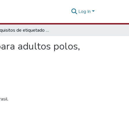
Log In
Requisitos de etiquetado Brasil polos de algodón para adultos polos, camisetas de punto
ara adultos polos,
asil.