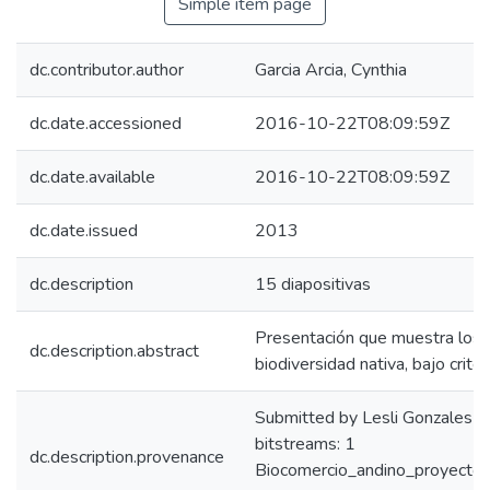
Simple item page
dc.contributor.author
Garcia Arcia, Cynthia
dc.date.accessioned
2016-10-22T08:09:59Z
dc.date.available
2016-10-22T08:09:59Z
dc.date.issued
2013
dc.description
15 diapositivas
Presentación que muestra los a
dc.description.abstract
biodiversidad nativa, bajo crite
Submitted by Lesli Gonzales 
bitstreams: 1
dc.description.provenance
Biocomercio_andino_proyecto_f