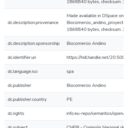
1868840 bytes, checksum: 
Made available in DSpace on 
dc.description.provenance
Biocomercio_andino_proyecto_f
1868840 bytes, checksum: 3
dc.description.sponsorship
Biocomercio Andino
dc.identifier.uri
https://hdl.handle.net/20.50
dc.language.iso
spa
dc.publisher
Biocomercio Andino
dc.publisher.country
PE
dc.rights
info:eu-repo/semantics/openA
dc.subject
CNPB - Comisión Nacional de 