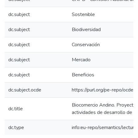
dc.subject
Sostenible
dc.subject
Biodiversidad
dc.subject
Conservación
dc.subject
Mercado
dc.subject
Beneficios
dc.subject.ocde
https://purl.org/pe-repo/ocde/
Biocomercio Andino. Proyecto :
dc.title
actividades de desarrollo de 
dc.type
info:eu-repo/semantics/lecture