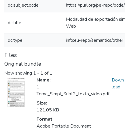
dc.subject.ocde
https://purl.org/pe-repo/ocde/
Modalidad de exportación simpl
dc.title
Web
dc.type
info:eu-repo/semantics/other
Files
Original bundle
Now showing
1 - 1 of 1
Name:
Down
1.
load
Tema_Simpl_Subt2_texto_video.pdf
Size:
121.05 KB
Format:
Adobe Portable Document