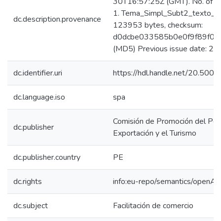
30T16:57:25Z (GMT). No. of bi
1. Tema_Simpl_Subt2_texto_vi
dc.description.provenance
123953 bytes, checksum:
d0dcbe033585b0e0f9f89f0b
(MD5) Previous issue date: 2
dc.identifier.uri
https://hdl.handle.net/20.50
dc.language.iso
spa
Comisión de Promoción del Perú
dc.publisher
Exportación y el Turismo
dc.publisher.country
PE
dc.rights
info:eu-repo/semantics/openAc
dc.subject
Facilitación de comercio