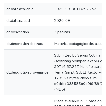
dc.date.available
2020-09-30T16:57:25Z
dc.date.issued
2020-09
dc.description
3 páginas
dc.description.abstract
Material pedagógico del aula vir
Submitted by Sergio Cotrina
(scotrina@promperuext.pe) on
30T16:57:25Z No. of bitstream
dc.description.provenance
Tema_Simpl_Subt2_texto_video
123953 bytes, checksum:
d0dcbe033585b0e0f9f89f0b
(MD5)
Made available in DSpace on 