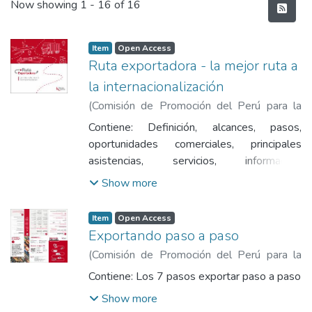
Recent Submissions
Now showing
1 - 16 of 16
Item
Open Access
Ruta exportadora - la mejor ruta a
la internacionalización
(
Comisión de Promoción del Perú para la
Exportación y el Turismo
,
2025-10
)
Contiene: Definición, alcances, pasos,
oportunidades comerciales, principales
asistencias, servicios, información,
herramientas de exportación y canales de
Show more
atención.
Item
Open Access
Exportando paso a paso
(
Comisión de Promoción del Perú para la
Exportación y el Turismo
,
2024
)
Comisión
Contiene: Los 7 pasos exportar paso a paso
de Promoción del Perú para la Exportación
Show more
y el Turismo