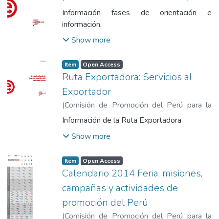
Exportación y el Turismo
,
2014
)
Comisión
Información fases de orientación e
de Promoción del Perú para la Exportación
información.
y el Turismo
Show more
Item
Open Access
Ruta Exportadora: Servicios al
Exportador
(
Comisión de Promoción del Perú para la
Exportación y el Turismo
,
2014
)
Comisión
Información de la Ruta Exportadora
de Promoción del Perú para la Exportación
Show more
y el Turismo
Item
Open Access
Calendario 2014 Feria, misiones,
campañas y actividades de
promoción del Perú
(
Comisión de Promoción del Perú para la