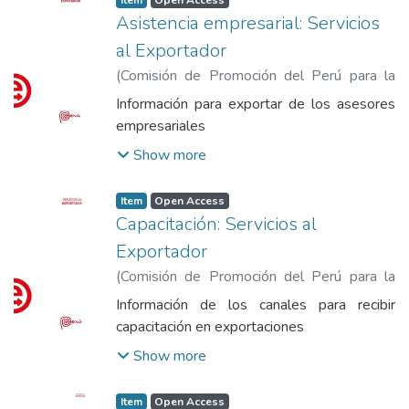
Asistencia empresarial: Servicios
al Exportador
(
Comisión de Promoción del Perú para la
Exportación y el Turismo
,
2014
)
Comisión
Información para exportar de los asesores
de Promoción del Perú para la Exportación
empresariales
y el Turismo
Show more
Item
Open Access
Capacitación: Servicios al
Exportador
(
Comisión de Promoción del Perú para la
Exportación y el Turismo
,
2014
)
Comisión
Información de los canales para recibir
de Promoción del Perú para la Exportación
capacitación en exportaciones
y el Turismo
Show more
Item
Open Access