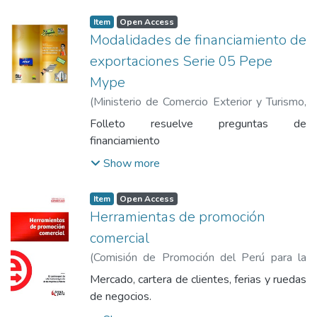
Item
Open Access
Modalidades de financiamiento de
exportaciones Serie 05 Pepe
Mype
(
Ministerio de Comercio Exterior y Turismo
,
2006
)
Ministerio de Comercio Exterior y
Folleto resuelve preguntas de
Turismo
financiamiento
Show more
Item
Open Access
Herramientas de promoción
comercial
(
Comisión de Promoción del Perú para la
Exportación y el Turismo
,
2019
)
Comisión
Mercado, cartera de clientes, ferias y ruedas
de Promoción del Perú para la Exportación
de negocios.
y el Turismo