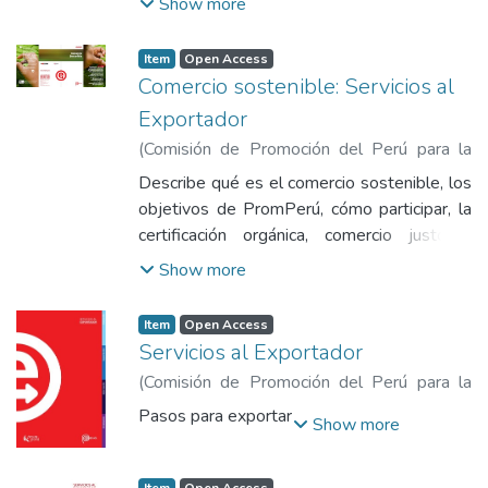
Show more
Item
Open Access
Comercio sostenible: Servicios al
Exportador
(
Comisión de Promoción del Perú para la
Exportación y el Turismo
,
2014
)
Comisión
Describe qué es el comercio sostenible, los
de Promoción del Perú para la Exportación
objetivos de PromPerú, cómo participar, la
y el Turismo
certificación orgánica, comercio justo y
ecoeficiencia.
Show more
Item
Open Access
Servicios al Exportador
(
Comisión de Promoción del Perú para la
Exportación y el Turismo
,
2011
)
Comisión
Pasos para exportar
Show more
de Promoción del Perú para la Exportación
y el Turismo
Item
Open Access