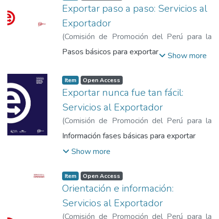
Exportar paso a paso: Servicios al
Exportador
(
Comisión de Promoción del Perú para la
Exportación y el Turismo
,
2014
)
Comisión
Pasos básicos para exportar
Show more
de Promoción del Perú para la Exportación
y el Turismo
Item
Open Access
Exportar nunca fue tan fácil:
Servicios al Exportador
(
Comisión de Promoción del Perú para la
Exportación y el Turismo
,
2011
)
Comisión
Información fases básicas para exportar
de Promoción del Perú para la Exportación
Show more
y el Turismo
Item
Open Access
Orientación e información:
Servicios al Exportador
(
Comisión de Promoción del Perú para la