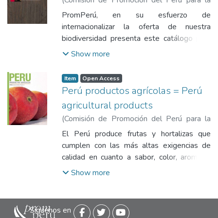
Exportación y el Turismo
,
2010
)
Comisión
PromPerú, en su esfuerzo de
de Promoción del Perú para la Exportación
internacionalizar la oferta de nuestra
y el Turismo
;
biodiversidad presenta este catálogo para
que sirva como herramienta de promoción
Show more
para la consolidación de nuestra oferta en
mercados promisorios en un marco de
Item
Open Access
equidad social y sostenibilidad ambiental.
Perú productos agrícolas = Perú
agricultural products
(
Comisión de Promoción del Perú para la
Exportación y el Turismo
,
2009
)
Comisión
El Perú produce frutas y hortalizas que
de Promoción del Perú para la Exportación
cumplen con las más altas exigencias de
y el Turismo
calidad en cuanto a sabor, color, aroma, y
consistencia. En esta publicación se muestra
Show more
parte de nuestra oferta exportable, que
incluye mangos, uvas de mesa, paltas,
cítricos, banano orgánico y aceitunas; entre
Siguenos en
las hortalizas destacan los espárragos