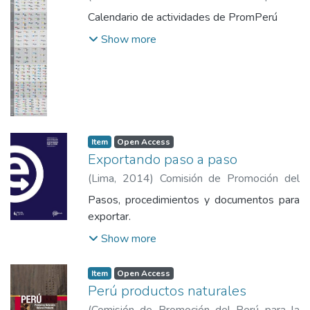
Exportación y el Turismo
,
2014
)
Comisión
Calendario de actividades de PromPerú
de Promoción del Perú para la Exportación
Show more
y el Turismo
Item
Open Access
Exportando paso a paso
(
Lima
,
2014
)
Comisión de Promoción del
Perú para la Exportación y el Turismo
Pasos, procedimientos y documentos para
exportar.
Show more
Item
Open Access
Perú productos naturales
(
Comisión de Promoción del Perú para la