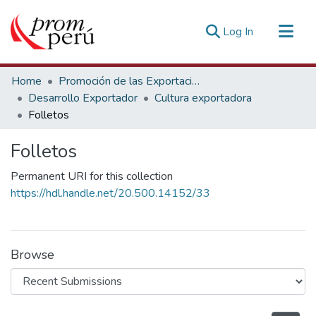
(current)
Log In
Communities & Collections
Home
Promoción de las Exportaciones
All of DSpace
Desarrollo Exportador
Cultura exportadora
Folletos
Statistics
Estadísticas Externas
Folletos
Permanent URI for this collection
https://hdl.handle.net/20.500.14152/33
Browse