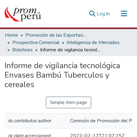
(current)
Log In
Communities & Collections
Home
Promoción de las Exportaciones
All of DSpace
Prospectiva Comercial
Inteligencia de Mercados
Boletines
Informe de vigilancia tecnológica Envases Bambú Tuberculos y cereales
Statistics
Estadísticas Externas
Informe de vigilancia tecnológica
Envases Bambú Tuberculos y
cereales
Simple item page
dc.contributor.author
Comisión de Promoción del Perú
dc.date.accessioned
2022-02-17T21:07:25Z