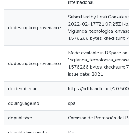
internacional.
Submitted by Lesli Gonzales C
2022-02-17T21:07:25Z No. of 
dc.description.provenance
Vigilancia_tecnologica_envase
1576266 bytes, checksum: 
Made available in DSpace on 
Vigilancia_tecnologica_envase
dc.description.provenance
1576266 bytes, checksum: 
issue date: 2021
dc.identifier.uri
https://hdl.handle.net/20.50
dc.language.iso
spa
dc.publisher
Comisión de Promoción del Perú
dc.publisher.country
PE