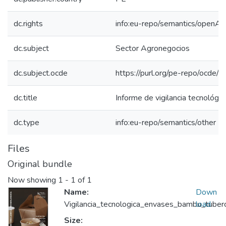
dc.rights
info:eu-repo/semantics/openAc
dc.subject
Sector Agronegocios
dc.subject.ocde
https://purl.org/pe-repo/ocde/
dc.title
Informe de vigilancia tecnológ
dc.type
info:eu-repo/semantics/other
Files
Original bundle
Now showing
1 - 1 of 1
Name:
Down
Vigilancia_tecnologica_envases_bambu_tuber
load
Size: