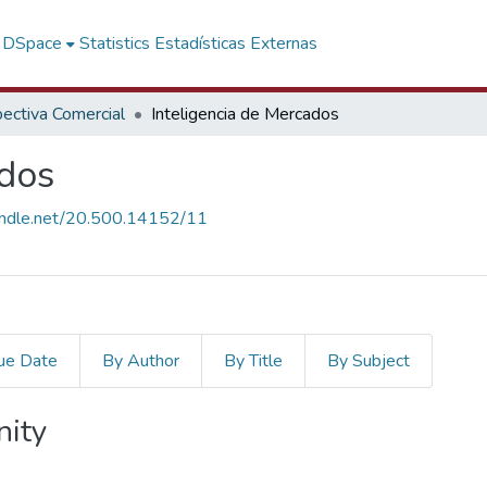
f DSpace
Statistics
Estadísticas Externas
ectiva Comercial
Inteligencia de Mercados
ados
handle.net/20.500.14152/11
ue Date
By Author
By Title
By Subject
nity