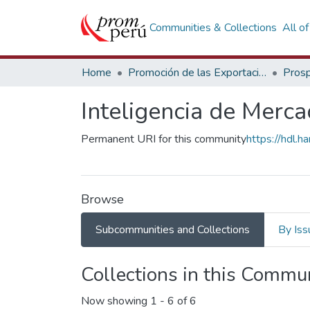
Communities & Collections
All o
Home
Promoción de las Exportaciones
Prosp
Inteligencia de Merc
Permanent URI for this community
https://hdl.
Browse
Subcommunities and Collections
By Iss
Collections in this Commu
Now showing
1 - 6 of 6