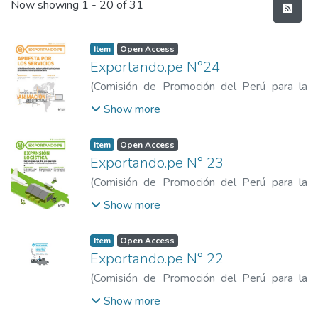
Recent Submissions
Now showing
1 - 20 of 31
Item
Open Access
Exportando.pe N°24
(
Comisión de Promoción del Perú para la
Exportación y el Turismo
,
2017
)
Comisión
Show more
de Promoción del Perú para la Exportación
y el Turismo
Item
Open Access
Exportando.pe N° 23
(
Comisión de Promoción del Perú para la
Exportación y el Turismo
,
2017-10
)
Show more
Comisión de Promoción del Perú para la
Exportación y el Turismo
Item
Open Access
Exportando.pe N° 22
(
Comisión de Promoción del Perú para la
Exportación y el Turismo
,
2017
)
Comisión
Show more
de Promoción del Perú para la Exportación