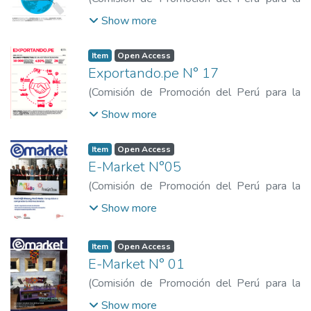
Exportación y el Turismo
,
2016-10
)
Show more
Comisión de Promoción del Perú para la
Exportación y el Turismo
Item
Open Access
Exportando.pe N° 17
(
Comisión de Promoción del Perú para la
Exportación y el Turismo
,
2016-06
)
Show more
Comisión de Promoción del Perú para la
Exportación y el Turismo
Item
Open Access
E-Market N°05
(
Comisión de Promoción del Perú para la
Exportación y el Turismo
,
2012-06
)
Show more
Comisión de Promoción del Perú para la
Exportación y el Turismo
Item
Open Access
E-Market N° 01
(
Comisión de Promoción del Perú para la
Exportación y el Turismo
,
2011-07
)
Show more