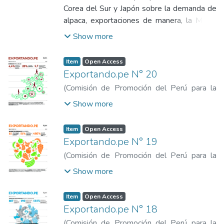
de Promoción del Perú para la Exportación
Corea del Sur y Japón sobre la demanda de
y el Turismo
alpaca, exportaciones de manera, la Marca
País y los superfoods,la piña golden desde
Show more
Junín y los mercados de India y Australia
Item
Open Access
Exportando.pe N° 20
(
Comisión de Promoción del Perú para la
Exportación y el Turismo
,
2016-12-15
)
Show more
Comisión de Promoción del Perú para la
Exportación y el Turismo
Item
Open Access
Exportando.pe N° 19
(
Comisión de Promoción del Perú para la
Exportación y el Turismo
,
2016-12
)
Show more
Comisión de Promoción del Perú para la
Exportación y el Turismo
Item
Open Access
Exportando.pe N° 18
(
Comisión de Promoción del Perú para la