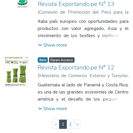
Servicios.
Revista Exportando.pe N° 13
(
Comisión de Promoción del Perú para la
Exportación y el Turismo
,
2015-07-01
)
Italia país europeo con oportunidades para
Comisión de Promoción del Perú para la
productos con valor agregado, Asia y el
Exportación y el Turismo
crecimiento de los textiles y confecciones
Made in Perú, Alpaca fiesta y la industria
Show more
peruana en Arequipa, decoración sostenible
y las artesanía con la práctica del comercio
Item
Open Access
justo.
Revista Exportando.pe N° 12
(
Ministerio de Comercio Exterior y Turismo,
MINCETUR
,
2014
)
Comisión de Promoción
Guatemala al lado de Panamá y Costa Rica,
del Perú para la Exportación y el Turismo
es una de las grandes economías de Centro
américa y el desafío de los pequeños y
medianos exportadores, Nueva York
Show more
gourmet y el Summer Fancy Food, Paiches
el icono de la Amazonía y las exportaciones
(current)
«
1
2
»
de pescados y mariscos al sudeste asiático.