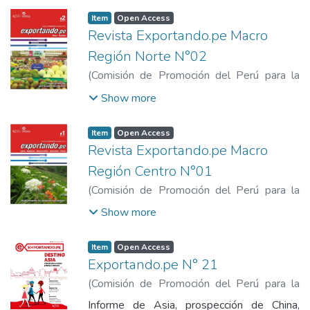
y el Turismo
Item
Open Access
Revista Exportando.pe Macro
Región Norte N°02
(
Comisión de Promoción del Perú para la
Exportación y el Turismo
,
2011
)
Comisión
Show more
de Promoción del Perú para la Exportación
y el Turismo
Item
Open Access
Revista Exportando.pe Macro
Región Centro N°01
(
Comisión de Promoción del Perú para la
Exportación y el Turismo
,
2011
)
Comisión
Show more
de Promoción del Perú para la Exportación
y el Turismo
Item
Open Access
Exportando.pe N° 21
(
Comisión de Promoción del Perú para la
Exportación y el Turismo
,
2017
)
Comisión
Informe de Asia, prospección de China,