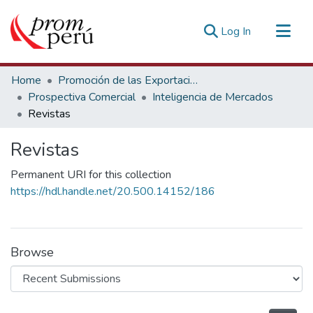
(current)
Log In
Communities & Collections
Home
Promoción de las Exportaciones
All of DSpace
Prospectiva Comercial
Inteligencia de Mercados
Revistas
Statistics
Estadísticas Externas
Revistas
Permanent URI for this collection
https://hdl.handle.net/20.500.14152/186
Browse