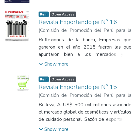
Comisión de Promoción del Perú para la
Exportación y el Turismo
Item
Open Access
Revista Exportando.pe N° 16
(
Comisión de Promoción del Perú para la
Exportación y el Turismo
,
2016-02
)
Reflexiones de la banca, Empresas que
Comisión de Promoción del Perú para la
ganaron en el año 2015 fueron las que
Exportación y el Turismo
apuntaron bien a los mercados y la
diversificación de productos, Niño
Show more
moderado, Más de 550 mil hectáreas están
cubiertas con el seguro catastrófico,
Item
Open Access
Oportunidad euroasiática, Nuevo bloque
Revista Exportando.pe N° 15
económico tiene más de 180 millones de
(
Comisión de Promoción del Perú para la
consumidores, Cumbre mundial, Lima será
Exportación y el Turismo
,
2015-12
)
Belleza, A US$ 500 mil millones asciende
sede del II Foro de Turismo Gastronómico.
Comisión de Promoción del Perú para la
el mercado global de cosméticos y artículos
Exportación y el Turismo
de cuidado personal, Sazón de exportación,
Lima será sede del II Foro Mundial de
Show more
Turismo Gastronómico a realizarse en el