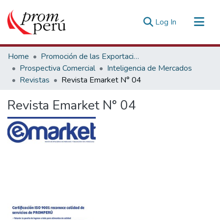
(current)
Log In
Communities & Collections
Home
Promoción de las Exportaciones
All of DSpace
Prospectiva Comercial
Inteligencia de Mercados
Revistas
Revista Emarket N° 04
Statistics
Estadísticas Externas
Revista Emarket N° 04