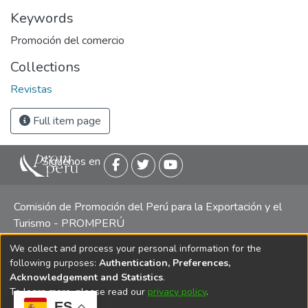
Keywords
Promoción del comercio
Collections
Revistas
Full item page
Siguenos en
Comisión de Promoción del Perú para la Exportación y el
Turismo - PROMPERÚ
We collect and process your personal information for the
Central telefónica: (511) 616 7300 / 616 7400 Calle Uno
following purposes:
Authentication, Preferences,
Oeste 50, Edificio Mincetur, Pisos 13 y 14, San Isidro -
Acknowledgement and Statistics
.
Lima
To learn more, please read our
privacy policy
.
ES