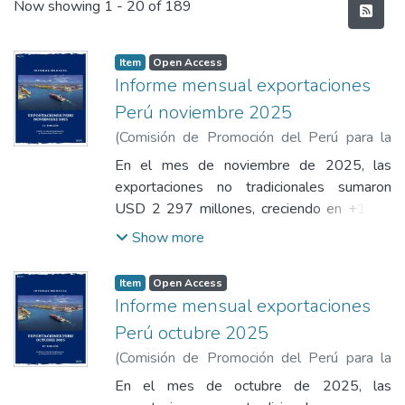
Recent Submissions
Now showing
1 - 20 of 189
Item
Open Access
Informe mensual exportaciones
Perú noviembre 2025
(
Comisión de Promoción del Perú para la
Exportación y el Turismo
,
2025-11
)
En el mes de noviembre de 2025, las
Comisión de Promoción del Perú para la
exportaciones no tradicionales sumaron
Exportación y el Turismo
USD 2 297 millones, creciendo en +1,8%
con respecto al mismo mes del año 2024.
Show more
En tanto que las exportaciones a nivel total
Perú consolidaron envíos por USD 8 142
Item
Open Access
millones, creciendo en +5,6% respecto del
Informe mensual exportaciones
mismo mes del año anterior. Durante el mes
Perú octubre 2025
de noviembre de 2025, los sectores que
(
Comisión de Promoción del Perú para la
han mostrado comportamientos positivos
Exportación y el Turismo
,
2025-10
)
en las exportaciones no tradicionales, fueron
En el mes de octubre de 2025, las
Comisión de Promoción del Perú para la
liderados por el sector pesquero (USD 178