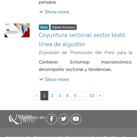
y el Turismo
peruana.
Show more
Item
Open Access
Coyuntura sectorial sector textil
línea de algodón
(
Comisión de Promoción del Perú para la
Exportación y el Turismo
,
2025
)
Comisión
Contiene: Entornop macroecómico,
de Promoción del Perú para la Exportación
desempeño sectorial y tendencias.
y el Turismo
Show more
(current)
«
1
2
3
4
5
...
10
»
Siguenos en