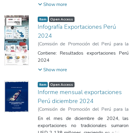
Show more
Item
Open Access
Infografía Exportaciones Perú
2024
(
Comisión de Promoción del Perú para la
Exportación y el Turismo
,
2024
)
Comisión
Contiene: Resultados exportaciones Perú
de Promoción del Perú para la Exportación
2024
y el Turismo
Show more
Item
Open Access
Informe mensual exportaciones
Perú diciembre 2024
(
Comisión de Promoción del Perú para la
Exportación y el Turismo
,
2024
)
Comisión
En el mes de diciembre de 2024, las
de Promoción del Perú para la Exportación
exportaciones no tradicionales sumaron
y el Turismo
USD 2 138 millones, creciendo en +16,5%