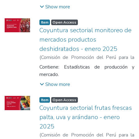
de Promoción del Perú para la Exportación
en las exportaciones no tradicionales, fueron
Show more
y el Turismo
liderados por el sector agropecuario (USD 1
304 millones / +18,0%), pesquero (USD
Item
Open Access
178 millones / +38,2%), químico (USD 159
Coyuntura sectorial monitoreo de
millones / +0,1%), metalúrgico (USD 151
mercados productos
millones / +24,8%).
deshidratados - enero 2025
(
Comisión de Promoción del Perú para la
Exportación y el Turismo
,
2025-01
)
Contiene: Estadísticas de producción y
Comisión de Promoción del Perú para la
mercado.
Exportación y el Turismo
Show more
Item
Open Access
Coyuntura sectorial frutas frescas
palta, uva y arándano - enero
2025
(
Comisión de Promoción del Perú para la