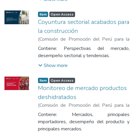
Item
Open Access
Coyuntura sectorial acabados para
la construcción
(
Comisión de Promoción del Perú para la
Exportación y el Turismo
,
2025-03
)
Contiene: Perspectivas del mercado,
Comisión de Promoción del Perú para la
desempeño sectorial y tendencias.
Exportación y el Turismo
Show more
Item
Open Access
Monitoreo de mercado productos
deshidratados
(
Comisión de Promoción del Perú para la
Exportación y el Turismo
,
2025-01
)
Contiene: Mercados, principales
Comisión de Promoción del Perú para la
importadores, desempeño del producto y
Exportación y el Turismo
principales mercados.