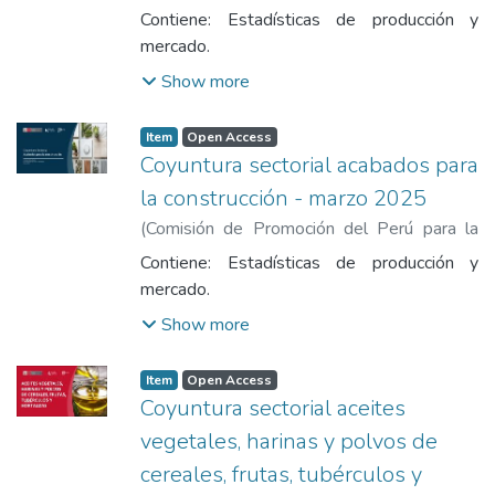
Exportación y el Turismo
,
2025-01
)
Contiene: Estadísticas de producción y
Comisión de Promoción del Perú para la
mercado.
Exportación y el Turismo
Show more
Item
Open Access
Coyuntura sectorial acabados para
la construcción - marzo 2025
(
Comisión de Promoción del Perú para la
Exportación y el Turismo
,
2025-03
)
Contiene: Estadísticas de producción y
Comisión de Promoción del Perú para la
mercado.
Exportación y el Turismo
Show more
Item
Open Access
Coyuntura sectorial aceites
vegetales, harinas y polvos de
cereales, frutas, tubérculos y