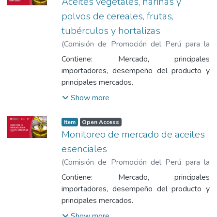
Aceites vegetales, harinas y
polvos de cereales, frutas,
tubérculos y hortalizas
(
Comisión de Promoción del Perú para la
Exportación y el Turismo
,
2025
)
Comisión
Contiene: Mercado, principales
de Promoción del Perú para la Exportación
importadores, desempeño del producto y
y el Turismo
principales mercados.
Show more
Item
Open Access
Monitoreo de mercado de aceites
esenciales
(
Comisión de Promoción del Perú para la
Exportación y el Turismo
,
2025-02
)
Contiene: Mercado, principales
Comisión de Promoción del Perú para la
importadores, desempeño del producto y
Exportación y el Turismo
principales mercados.
Show more