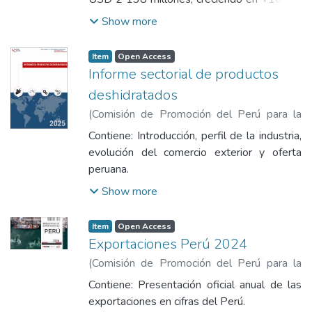
con respecto al mismo mes del año 2023.
Show more
En tanto que las exportaciones a nivel total
Perú consolidaron envíos por USD 6 965
Item
Open Access
millones, creciendo en +11,1% respecto del
Informe sectorial de productos
mismo mes del año anterior. Durante el mes
deshidratados
de diciembre de 2024, los sectores que han
(
Comisión de Promoción del Perú para la
mostrado comportamientos positivos en las
Exportación y el Turismo
,
2025
)
Comisión
exportaciones no tradicionales, fueron
Contiene: Introducción, perfil de la industria,
de Promoción del Perú para la Exportación
liderados por el sector agropecuario (USD 1
evolución del comercio exterior y oferta
y el Turismo
391 millones / +22,3%), textil (USD 155
peruana.
millones / +12,0%), metalúrgico (USD 144
Show more
millones / +80,4%), entre otros.
Item
Open Access
Exportaciones Perú 2024
(
Comisión de Promoción del Perú para la
Exportación y el Turismo
,
2024
)
Comisión
Contiene: Presentación oficial anual de las
de Promoción del Perú para la Exportación
exportaciones en cifras del Perú.