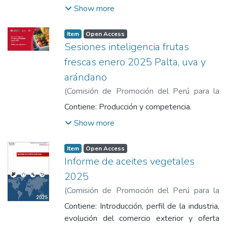
y el Turismo
Show more
Item
Open Access
Sesiones inteligencia frutas
frescas enero 2025 Palta, uva y
arándano
(
Comisión de Promoción del Perú para la
Exportación y el Turismo
,
2025
)
Comisión
Contiene: Producción y competencia.
de Promoción del Perú para la Exportación
Show more
y el Turismo
Item
Open Access
Informe de aceites vegetales
2025
(
Comisión de Promoción del Perú para la
Exportación y el Turismo
,
2025
)
Comisión
Contiene: Introducción, perfil de la industria,
de Promoción del Perú para la Exportación
evolución del comercio exterior y oferta