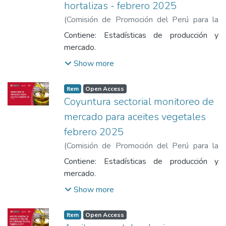
hortalizas - febrero 2025
(
Comisión de Promoción del Perú para la
Exportación y el Turismo
,
2025-02
)
Contiene: Estadísticas de producción y
Comisión de Promoción del Perú para la
mercado.
Exportación y el Turismo
Show more
Item
Open Access
Coyuntura sectorial monitoreo de
mercado para aceites vegetales
febrero 2025
(
Comisión de Promoción del Perú para la
Exportación y el Turismo
,
2025-02
)
Contiene: Estadísticas de producción y
Comisión de Promoción del Perú para la
mercado.
Exportación y el Turismo
Show more
Item
Open Access