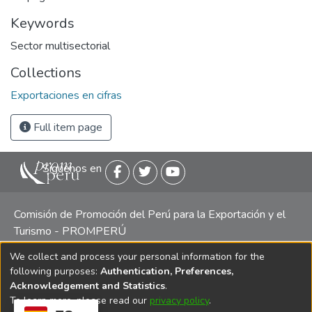
Keywords
Sector multisectorial
Collections
Exportaciones en cifras
Full item page
Siguenos en
Comisión de Promoción del Perú para la Exportación y el
Turismo - PROMPERÚ
We collect and process your personal information for the
Central telefónica: (511) 616 7300 / 616 7400 Calle Uno
following purposes:
Authentication, Preferences,
Oeste 50, Edificio Mincetur, Pisos 13 y 14, San Isidro -
Acknowledgement and Statistics
.
Lima
To learn more, please read our
privacy policy
.